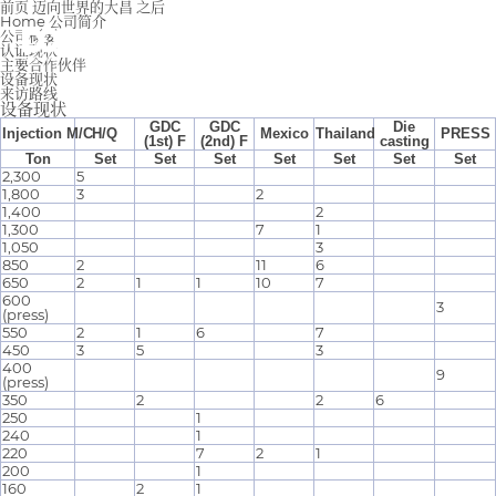
前页
迈向世界的大昌
之后
Home
公司简介
公司概要
认证现状
主要合作伙伴
设备现状
来访路线
设备现状
GDC
GDC
Die
Injection M/C
H/Q
Mexico
Thailand
PRESS
(1st) F
(2nd) F
casting
Ton
Set
Set
Set
Set
Set
Set
Set
2,300
5
1,800
3
2
1,400
2
1,300
7
1
1,050
3
850
2
11
6
650
2
1
1
10
7
600
3
(press)
550
2
1
6
7
450
3
5
3
400
9
(press)
350
2
2
6
250
1
240
1
220
7
2
1
200
1
160
2
1