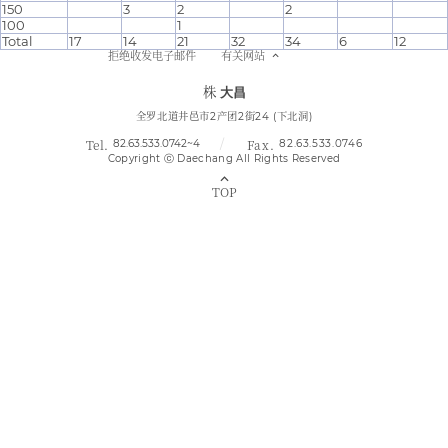
150
3
2
2
100
1
Total
17
14
21
32
34
6
12
拒绝收发电子邮件
有关网站
株
大昌
全罗北道井邑市2产团2街24 (下北洞)
82.63.533.0742~4
82.63.533.0746
Copyright ⓒ Daechang All Rights Reserved
TOP