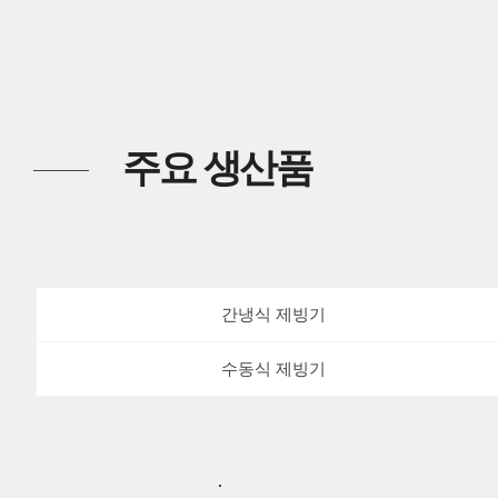
주요 생산품
간냉식 제빙기
수동식 제빙기