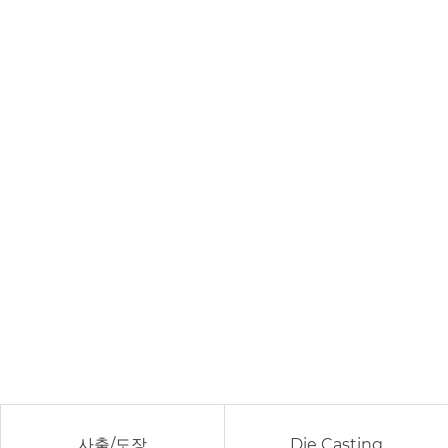
대창이 만드는 미래
사출/도장
Die Casting