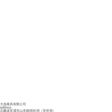
大昌模具有限公司
address
京畿道军浦市山本路86街39（堂井洞）